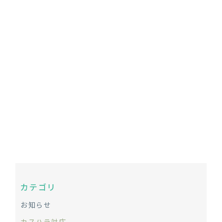
2024-07-28
カスハラに直面したとき、上司が部
下に謝罪を強要することは許されな
い（参考判例紹介）
カテゴリ
お知らせ
カスハラ対応