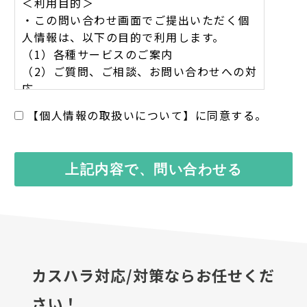
＜利用目的＞
・この問い合わせ画面でご提出いただく個
人情報は、以下の目的で利用します。
（1）各種サービスのご案内
（2）ご質問、ご相談、お問い合わせへの対
応
＜第三者提供＞
【個人情報の取扱いについて】に同意する。
・法令に基づく場合を除いて、ご本人様の
同意なく当個人情報を第三者に提供するこ
とはありません。
＜委託＞
・当個人情報の取扱いを委託することがあ
りますが、委託にあたっては、委託先にお
ける個人情報の安全管理が図られるよう、
委託先に対する必要かつ適切な監督を行い
ます。
カスハラ対応/対策ならお任せくだ
＜開示等のお求め＞
・当個人情報の利用目的の通知、開示、内
さい！