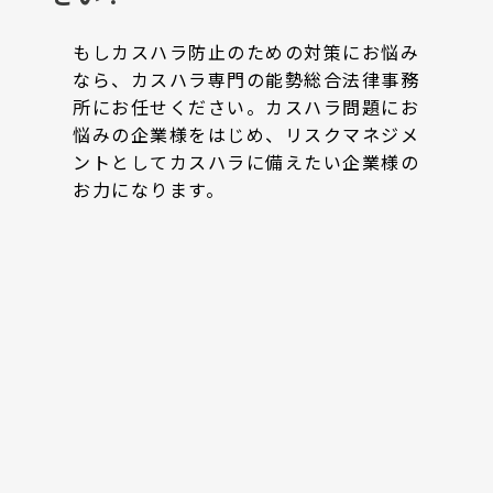
容の訂正・追加または削除、利用の停止・
消去および第三者への提供の停止（「開示
もしカスハラ防止のための対策にお悩み
等」といいます。）を受け付けておりま
なら、カスハラ専門の能勢総合法律事務
す。 開示等の求めは、以下の「個人情報苦
所にお任せください。カスハラ問題にお
情及び相談窓口」で受け付けます。
悩みの企業様をはじめ、リスクマネジメ
＜個人情報をご入力するにあたっての注意
ントとしてカスハラに備えたい企業様の
事項＞
お力になります。
・必要事項が記載されていない場合、最適
なご回答ができない場合があります。
＜個人情報保護管理者＞
運営者：能勢総合法律事務所
Eメールアドレス：info@nosesogo.jp