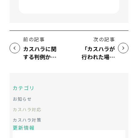
前の記事
次の記事
カスハラに関
「カスハラが
する判例から
行われた場合
カスハラ対策
は対応しな
を考える
い」と企業が
（下）
公表すること
カテゴリ
には、どうい
う効果がある
お知らせ
のか？
カスハラ対応
カスハラ対策
更新情報